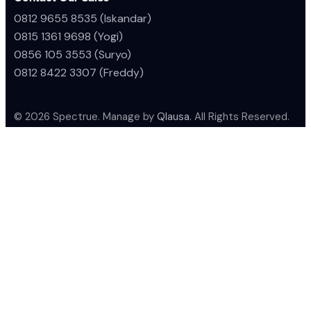
0812 9655 8535 (Iskandar)
0815 1361 9698 (Yogi)
0856 105 3553 (Suryo)
0812 8422 3307 (Freddy)
© 2026 Spectrue. Manage by
Qlausa.
All Rights Reserved.