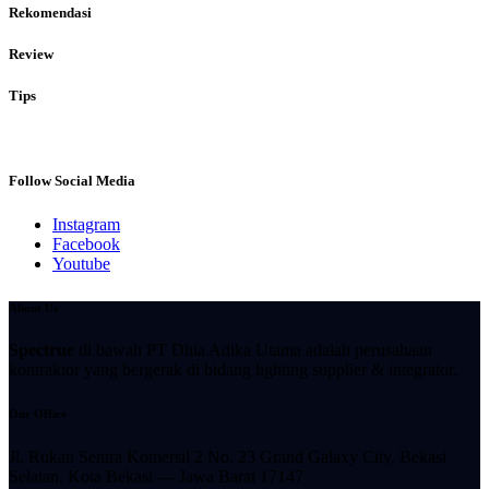
Rekomendasi
Review
Tips
Follow Social Media
Instagram
Facebook
Youtube
About Us
Spectrue
di bawah PT Dhia Adika Utama adalah perusahaan
kontraktor yang bergerak di bidang lighting supplier & integrator.
Our Office
Jl. Rukan Sentra Komersil 2 No. 23 Grand Galaxy City, Bekasi
Selatan, Kota
Bekasi — Jawa Barat 17147