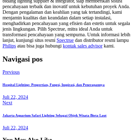
bidang lighting supplier & integrator, siap memberikan solusi
pencahayaan terbaik dan inovatif untuk kebutuhan proyek Anda.
Dengan pengalaman dan keahlian yang tak tertandingi, kami
menjamin kualitas dan keandalan dalam setiap instalasi,
menghadirkan pencahayaan yang efisien dan estetis untuk segala
jenis lingkungan. Pilih Spectrue, mitra ideal Anda untuk
transformasi pencahayaan yang sempurna. Untuk informasi lebih
lanjut, kunjungi situs resmi
Spectrue
dan distributor resmi lampu
Philips
atau bisa juga hubungi
kontak sales advisor
kami.
Navigasi pos
Previous
Hospital Lighting: Pengertian, Fungsi, Inspirasi, dan Penerapannya
Juli 22, 2024
Next
Jakarta Aquarium Safari Lighting Sebagai Objek Wisata Biota Laut
Juli 22, 2024
You May Also Like