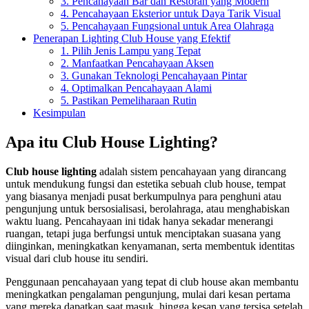
3. Pencahayaan Bar dan Restoran yang Modern
4. Pencahayaan Eksterior untuk Daya Tarik Visual
5. Pencahayaan Fungsional untuk Area Olahraga
Penerapan Lighting Club House yang Efektif
1. Pilih Jenis Lampu yang Tepat
2. Manfaatkan Pencahayaan Aksen
3. Gunakan Teknologi Pencahayaan Pintar
4. Optimalkan Pencahayaan Alami
5. Pastikan Pemeliharaan Rutin
Kesimpulan
Apa itu Club House Lighting?
Club house lighting
adalah sistem pencahayaan yang dirancang
untuk mendukung fungsi dan estetika sebuah club house, tempat
yang biasanya menjadi pusat berkumpulnya para penghuni atau
pengunjung untuk bersosialisasi, berolahraga, atau menghabiskan
waktu luang. Pencahayaan ini tidak hanya sekadar menerangi
ruangan, tetapi juga berfungsi untuk menciptakan suasana yang
diinginkan, meningkatkan kenyamanan, serta membentuk identitas
visual dari club house itu sendiri.
Penggunaan pencahayaan yang tepat di club house akan membantu
meningkatkan pengalaman pengunjung, mulai dari kesan pertama
yang mereka dapatkan saat masuk, hingga kesan yang tersisa setelah