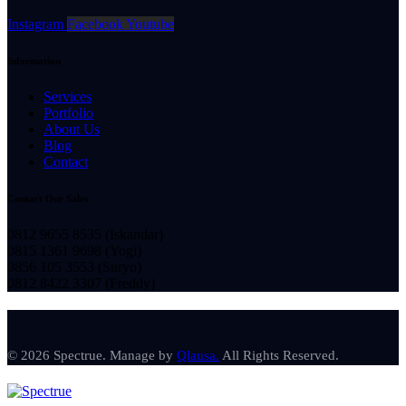
Instagram
Facebook
Youtube
Information
Services
Portfolio
About Us
Blog
Contact
Contact Our Sales
0812 9655 8535 (Iskandar)
0815 1361 9698 (Yogi)
0856 105 3553 (Suryo)
0812 8422 3307 (Freddy)
© 2026 Spectrue. Manage by
Qlausa.
All Rights Reserved.