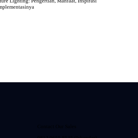
ture Lighting: Pengertian, Manfaat, Inspirasi
mplementasinya
Contact Our Sales
0812 9655 8535 (Iskandar)