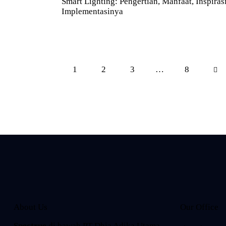
Smart Lighting: Pengertian, Manfaat, Inspiras
Implementasinya
1
2
3
…
>
8
About Us
Our Office
Spectrue
di bawah PT Dhia Adika Utama