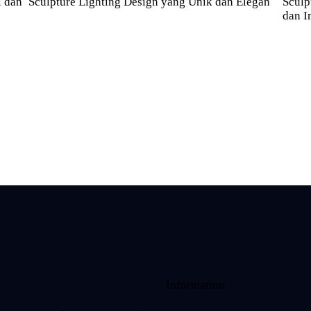
i dan
Sculpture Lighting Design yang Unik dan Elegan
Sculp
dan I
Information