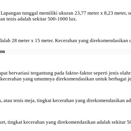
. Lapangan tunggal memiliki ukuran 23,77 meter x 8,23 meter,
n tenis adalah sekitar 500-1000 lux.
dalah 28 meter x 15 meter. Kecerahan yang direkomendasikan u
on
at bervariasi tergantung pada faktor-faktor seperti jenis olah
kat kecerahan yang umumnya direkomendasikan untuk berbagai je
s, atau tenis meja, tingkat kecerahan yang direkomendasikan ad
iket, tingkat kecerahan yang direkomendasikan adalah sekitar 5