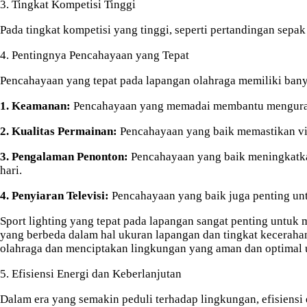
3. Tingkat Kompetisi Tinggi
Pada tingkat kompetisi yang tinggi, seperti pertandingan sepa
4. Pentingnya Pencahayaan yang Tepat
Pencahayaan yang tepat pada lapangan olahraga memiliki ban
1. Keamanan:
Pencahayaan yang memadai membantu mengurangi
2. Kualitas Permainan:
Pencahayaan yang baik memastikan vis
3. Pengalaman Penonton:
Pencahayaan yang baik meningkatka
hari.
4. Penyiaran Televisi:
Pencahayaan yang baik juga penting unt
Sport lighting yang tepat pada lapangan sangat penting untuk 
yang berbeda dalam hal ukuran lapangan dan tingkat keceraha
olahraga dan menciptakan lingkungan yang aman dan optimal 
5. Efisiensi Energi dan Keberlanjutan
Dalam era yang semakin peduli terhadap lingkungan, efisiensi