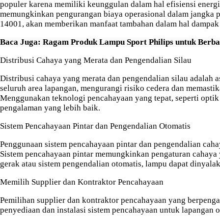
populer karena memiliki keunggulan dalam hal efisiensi ene
memungkinkan pengurangan biaya operasional dalam jangka pan
14001, akan memberikan manfaat tambahan dalam hal dampak 
Baca Juga:
Ragam Produk Lampu Sport Philips untuk Berba
Distribusi Cahaya yang Merata dan Pengendalian Silau
Distribusi cahaya yang merata dan pengendalian silau adalah 
seluruh area lapangan, mengurangi risiko cedera dan memastik
Menggunakan teknologi pencahayaan yang tepat, seperti optik
pengalaman yang lebih baik.
Sistem Pencahayaan Pintar dan Pengendalian Otomatis
Penggunaan sistem pencahayaan pintar dan pengendalian cahaya
Sistem pencahayaan pintar memungkinkan pengaturan cahaya y
gerak atau sistem pengendalian otomatis, lampu dapat dinyala
Memilih Supplier dan Kontraktor Pencahayaan
Pemilihan supplier dan kontraktor pencahayaan yang berpenga
penyediaan dan instalasi sistem pencahayaan untuk lapangan ol