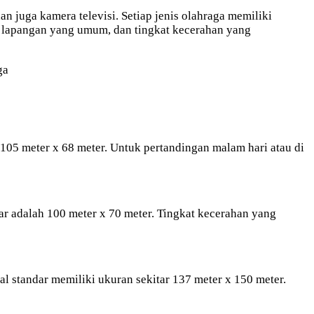
n juga kamera televisi. Setiap jenis olahraga memiliki
n lapangan yang umum, dan tingkat kecerahan yang
 105 meter x 68 meter. Untuk pertandingan malam hari atau di
ar adalah 100 meter x 70 meter. Tingkat kecerahan yang
l standar memiliki ukuran sekitar 137 meter x 150 meter.