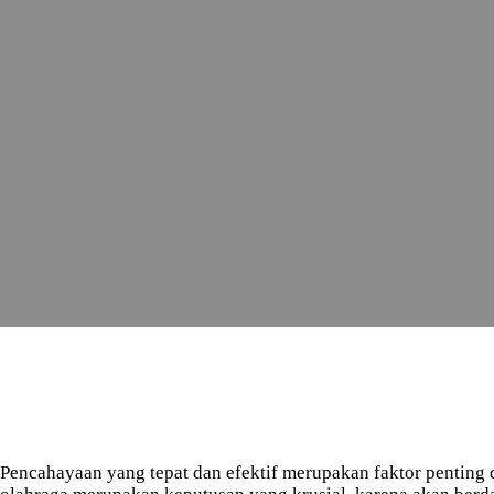
Pencahayaan yang tepat dan efektif merupakan faktor penting