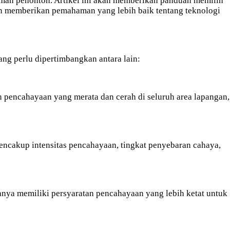
aman penonton. Artikel ini akan memberikan panduan memilih
an memberikan pemahaman yang lebih baik tentang teknologi
ng perlu dipertimbangkan antara lain:
 pencahayaan yang merata dan cerah di seluruh area lapangan,
 mencakup intensitas pencahayaan, tingkat penyebaran cahaya,
sanya memiliki persyaratan pencahayaan yang lebih ketat untuk