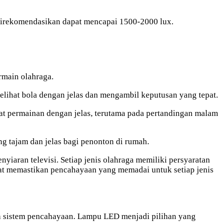
g direkomendasikan dapat mencapai 1500-2000 lux.
rmain olahraga.
lihat bola dengan jelas dan mengambil keputusan yang tepat.
permainan dengan jelas, terutama pada pertandingan malam
g tajam dan jelas bagi penonton di rumah.
yiaran televisi. Setiap jenis olahraga memiliki persyaratan
pat memastikan pencahayaan yang memadai untuk setiap jenis
ih sistem pencahayaan. Lampu LED menjadi pilihan yang