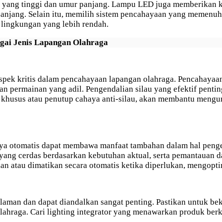
rgi yang tinggi dan umur panjang. Lampu LED juga memberikan
jang. Selain itu, memilih sistem pencahayaan yang memenuhi s
lingkungan yang lebih rendah.
gai Jenis Lapangan Olahraga
aspek kritis dalam pencahayaan lapangan olahraga. Pencahayaan
an permainan yang adil. Pengendalian silau yang efektif penti
 khusus atau penutup cahaya anti-silau, akan membantu mengu
 otomatis dapat membawa manfaat tambahan dalam hal pengelola
ang cerdas berdasarkan kebutuhan aktual, serta pemantauan 
kan atau dimatikan secara otomatis ketika diperlukan, mengop
laman dan dapat diandalkan sangat penting. Pastikan untuk be
ahraga. Cari lighting integrator yang menawarkan produk berkua