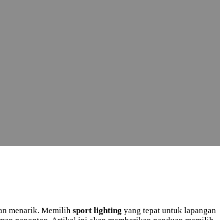
dan menarik. Memilih
sport lighting
yang tepat untuk lapangan