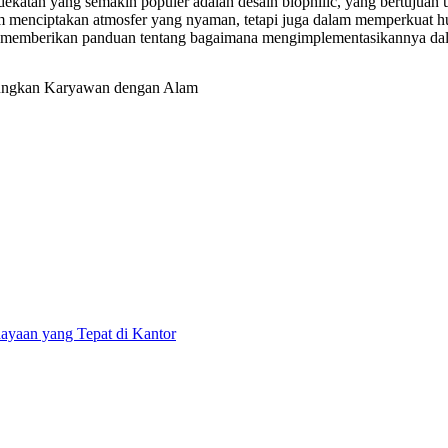
ndekatan yang semakin populer adalah desain biophilic, yang bertuju
m menciptakan atmosfer yang nyaman, tetapi juga dalam memperkuat h
dan memberikan panduan tentang bagaimana mengimplementasikannya dal
ayaan yang Tepat di Kantor