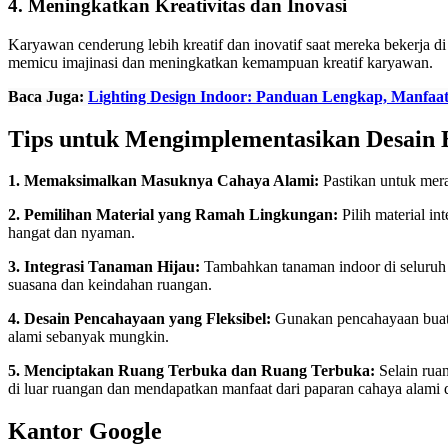
4. Meningkatkan Kreativitas dan Inovasi
Karyawan cenderung lebih kreatif dan inovatif saat mereka bekerja d
memicu imajinasi dan meningkatkan kemampuan kreatif karyawan.
Baca Juga:
Lighting Design Indoor: Panduan Lengkap, Manfaat, 
Tips untuk Mengimplementasikan Desain B
1. Memaksimalkan Masuknya Cahaya Alami:
Pastikan untuk mer
2. Pemilihan Material yang Ramah Lingkungan:
Pilih material i
hangat dan nyaman.
3. Integrasi Tanaman Hijau:
Tambahkan tanaman indoor di seluruh 
suasana dan keindahan ruangan.
4. Desain Pencahayaan yang Fleksibel:
Gunakan pencahayaan buata
alami sebanyak mungkin.
5. Menciptakan Ruang Terbuka dan Ruang Terbuka:
Selain rua
di luar ruangan dan mendapatkan manfaat dari paparan cahaya alami d
Kantor Google