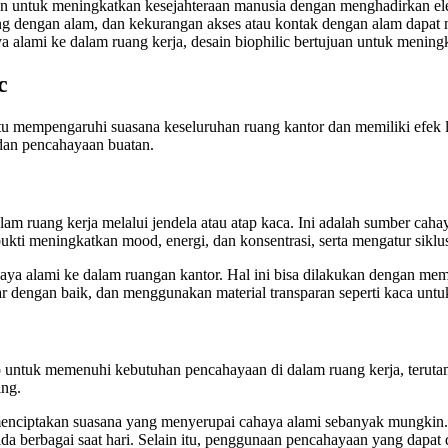
uan untuk meningkatkan kesejahteraan manusia dengan menghadirkan el
g dengan alam, dan kekurangan akses atau kontak dengan alam dapat m
 alami ke dalam ruang kerja, desain biophilic bertujuan untuk mening
c
tu mempengaruhi suasana keseluruhan ruang kantor dan memiliki efek 
dan pencahayaan buatan.
 ruang kerja melalui jendela atau atap kaca. Ini adalah sumber caha
ukti meningkatkan mood, energi, dan konsentrasi, serta mengatur siklu
ya alami ke dalam ruangan kantor. Hal ini bisa dilakukan dengan me
bar dengan baik, dan menggunakan material transparan seperti kaca u
untuk memenuhi kebutuhan pencahayaan di dalam ruang kerja, terutam
ing.
 menciptakan suasana yang menyerupai cahaya alami sebanyak mungkin
a berbagai saat hari. Selain itu, penggunaan pencahayaan yang dapat 