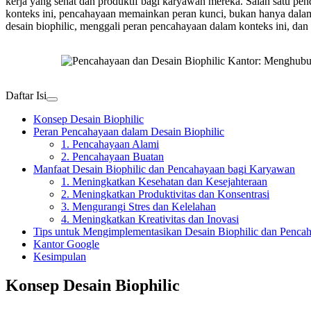
kerja yang sehat dan produktif bagi karyawan mereka. Salah satu pe
konteks ini, pencahayaan memainkan peran kunci, bukan hanya dala
desain biophilic, menggali peran pencahayaan dalam konteks ini, 
Daftar Isi
Konsep Desain Biophilic
Peran Pencahayaan dalam Desain Biophilic
1. Pencahayaan Alami
2. Pencahayaan Buatan
Manfaat Desain Biophilic dan Pencahayaan bagi Karyawan
1. Meningkatkan Kesehatan dan Kesejahteraan
2. Meningkatkan Produktivitas dan Konsentrasi
3. Mengurangi Stres dan Kelelahan
4. Meningkatkan Kreativitas dan Inovasi
Tips untuk Mengimplementasikan Desain Biophilic dan Pencah
Kantor Google
Kesimpulan
Konsep Desain Biophilic