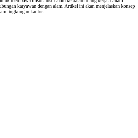
an untuk membawa unsur-unsur alam ke dalam ruang kerja. Dalam
ubungan karyawan dengan alam. Artikel ini akan menjelaskan konsep
am lingkungan kantor.