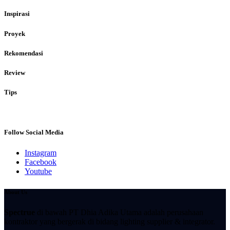
Inspirasi
Proyek
Rekomendasi
Review
Tips
Follow Social Media
Instagram
Facebook
Youtube
About Us
Spectrue
di bawah PT Dhia Adika Utama adalah perusahaan
kontraktor yang bergerak di bidang lighting supplier & integrator.