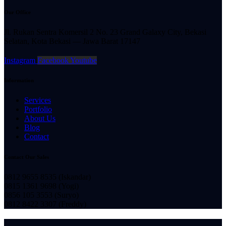
Our Office
Jl. Rukan Sentra Komersil 2 No. 23 Grand Galaxy City, Bekasi
Selatan, Kota
Bekasi — Jawa Barat 17147
Instagram
Facebook
Youtube
Information
Services
Portfolio
About Us
Blog
Contact
Contact Our Sales
0812 9655 8535 (Iskandar)
0815 1361 9698 (Yogi)
0856 105 3553 (Suryo)
0812 8422 3307 (Freddy)