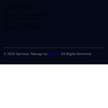
Contact Our Sales
0812 9655 8535 (Iskandar)
0815 1361 9698 (Yogi)
0856 105 3553 (Suryo)
0812 8422 3307 (Freddy)
© 2026 Spectrue. Manage by
Qlausa.
All Rights Reserved.