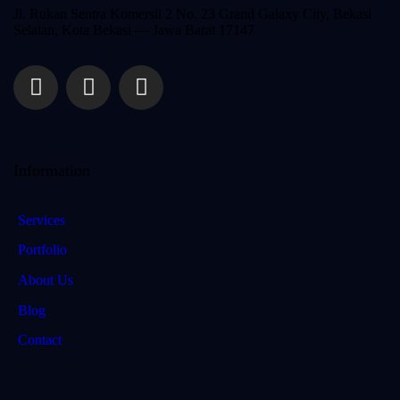
Jl. Rukan Sentra Komersil 2 No. 23 Grand Galaxy City, Bekasi
Selatan, Kota
Bekasi — Jawa Barat 17147
Information
Services
Portfolio
About Us
Blog
Contact