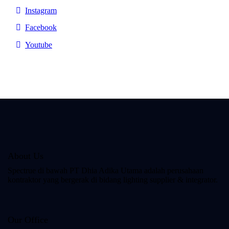
Instagram
Facebook
Youtube
About Us
Spectrue
di bawah PT Dhia Adika Utama adalah perusahaan
kontraktor yang bergerak di bidang lighting supplier & integrator.
Our Office