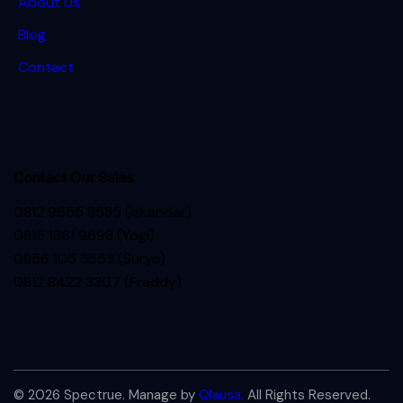
About Us
Blog
Contact
Contact Our Sales
0812 9655 8535 (Iskandar)
0815 1361 9698 (Yogi)
0856 105 3553 (Suryo)
0812 8422 3307 (Freddy)
© 2026 Spectrue. Manage by
Qlausa.
All Rights Reserved.