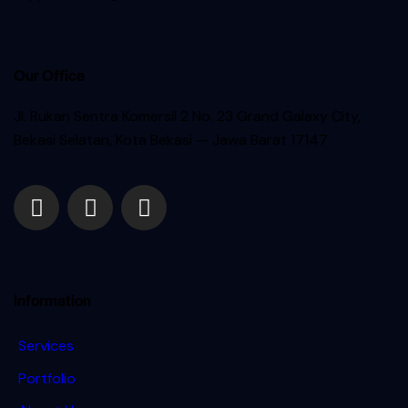
Our Office
Jl. Rukan Sentra Komersil 2 No. 23 Grand Galaxy City,
Bekasi Selatan, Kota
Bekasi — Jawa Barat 17147
Information
Services
Portfolio