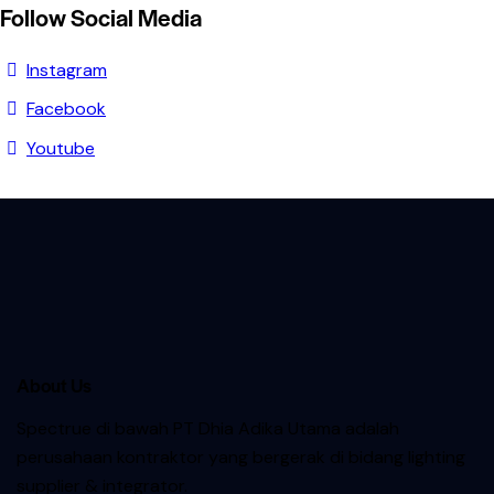
Follow Social Media
Instagram
Facebook
Youtube
About Us
Spectrue
di bawah PT Dhia Adika Utama adalah
perusahaan kontraktor yang bergerak di bidang lighting
supplier & integrator.