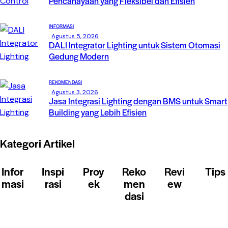
Pencahayaan yang Fleksibel dan Efisien
INFORMASI
Agustus 5, 2026
DALI Integrator Lighting untuk Sistem Otomasi
Gedung Modern
REKOMENDASI
Agustus 3, 2026
Jasa Integrasi Lighting dengan BMS untuk Smart
Building yang Lebih Efisien
Kategori Artikel
Infor
Inspi
Proy
Reko
Revi
Tips
masi
rasi
ek
men
ew
dasi