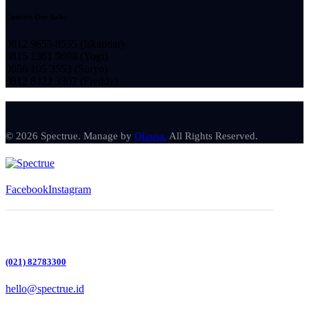
Contact Our Sales
0812 9655 8535 (Iskandar)
0815 1361 9698 (Yogi)
0856 105 3553 (Suryo)
0812 8422 3307 (Freddy)
© 2026 Spectrue. Manage by
Qlausa.
All Rights Reserved.
Facebook
Instagram
(021) 82783300
hello@spectrue.id