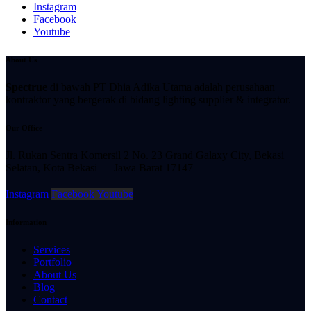
Instagram
Facebook
Youtube
About Us
Spectrue
di bawah PT Dhia Adika Utama adalah perusahaan
kontraktor yang bergerak di bidang lighting supplier & integrator.
Our Office
Jl. Rukan Sentra Komersil 2 No. 23 Grand Galaxy City, Bekasi
Selatan, Kota
Bekasi — Jawa Barat 17147
Instagram
Facebook
Youtube
Information
Services
Portfolio
About Us
Blog
Contact