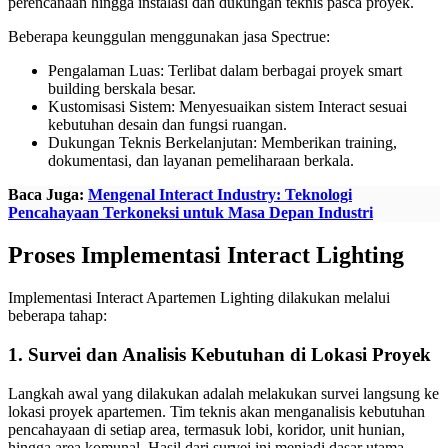
perencanaan hingga instalasi dan dukungan teknis pasca proyek.
Beberapa keunggulan menggunakan jasa Spectrue:
Pengalaman Luas: Terlibat dalam berbagai proyek smart
building berskala besar.
Kustomisasi Sistem: Menyesuaikan sistem Interact sesuai
kebutuhan desain dan fungsi ruangan.
Dukungan Teknis Berkelanjutan: Memberikan training,
dokumentasi, dan layanan pemeliharaan berkala.
Baca Juga:
Mengenal Interact Industry: Teknologi
Pencahayaan Terkoneksi untuk Masa Depan Industri
Proses Implementasi Interact Lighting
Implementasi Interact Apartemen Lighting dilakukan melalui
beberapa tahap:
1. Survei dan Analisis Kebutuhan di Lokasi Proyek
Langkah awal yang dilakukan adalah melakukan survei langsung ke
lokasi proyek apartemen. Tim teknis akan menganalisis kebutuhan
pencahayaan di setiap area, termasuk lobi, koridor, unit hunian,
hingga area komunal. Hasil dari survei ini menjadi dasar utama