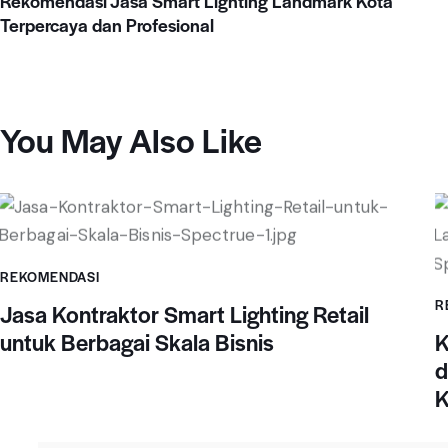
Rekomendasi Jasa Smart Lighting Landmark Kota
Terpercaya dan Profesional
You May Also Like
REKOMENDASI
R
Jasa Kontraktor Smart Lighting Retail
untuk Berbagai Skala Bisnis
K
d
K