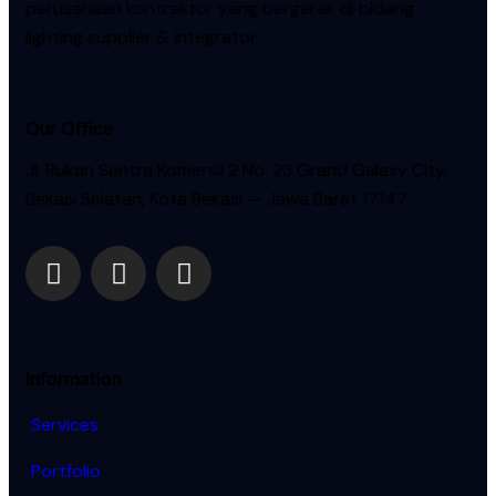
perusahaan kontraktor yang bergerak di bidang
lighting supplier & integrator.
Our Office
Jl. Rukan Sentra Komersil 2 No. 23 Grand Galaxy City,
Bekasi Selatan, Kota
Bekasi — Jawa Barat 17147
Information
Services
Portfolio