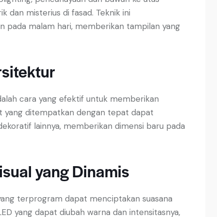
dan misterius di fasad. Teknik ini
n pada malam hari, memberikan tampilan yang
sitektur
adalah cara yang efektif untuk memberikan
t yang ditempatkan dengan tepat dapat
dekoratif lainnya, memberikan dimensi baru pada
isual yang Dinamis
yang terprogram dapat menciptakan suasana
ED yang dapat diubah warna dan intensitasnya,