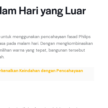
lam Hari yang Luar
untuk menggunakan pencahayaan fasad Philips
iasa pada malam hari. Dengan mengkombinasikan
ilihan warna yang tepat, bangunan tersebut
ah.
erkenalkan Keindahan dengan Pencahayaan