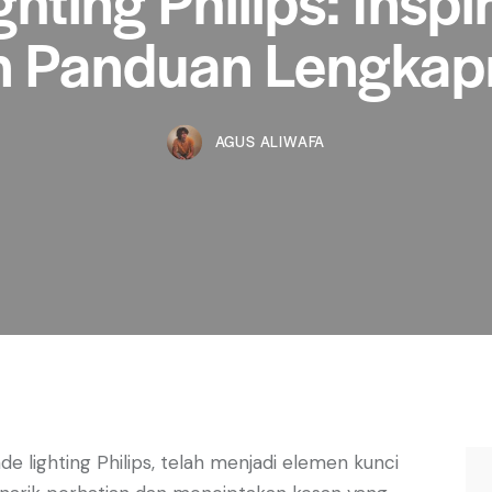
n Panduan Lengkap
AGUS ALIWAFA
ade lighting Philips, telah menjadi elemen kunci