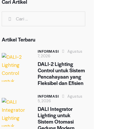
Cari Artikel
Cari
untuk:
Artikel Terbaru
INFORMASI
Agustus
7, 2026
DALI-2 Lighting
Control untuk Sistem
Pencahayaan yang
Fleksibel dan Efisien
INFORMASI
Agustus
5, 2026
DALI Integrator
Lighting untuk
Sistem Otomasi
Gedung Modern