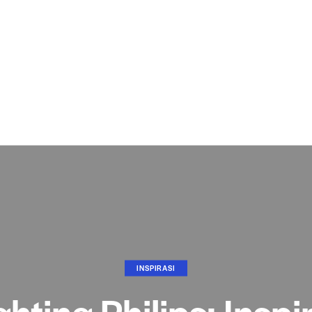
INSPIRASI
hting Philips: Inspi