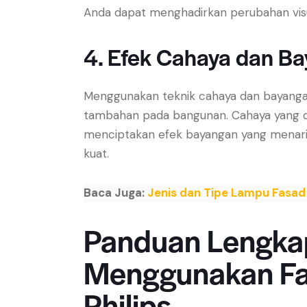
Anda dapat menghadirkan perubahan vis
4. Efek Cahaya dan B
Menggunakan teknik cahaya dan bayanga
tambahan pada bangunan. Cahaya yang d
menciptakan efek bayangan yang menarik
kuat.
Baca Juga:
Jenis dan Tipe Lampu Fasad 
Panduan Lengka
Menggunakan Fa
Philips