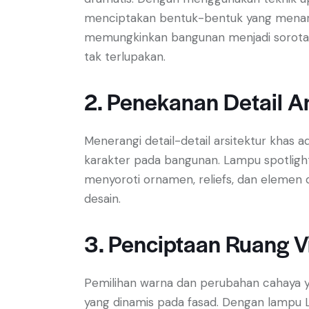
menciptakan bentuk-bentuk yang menarik 
memungkinkan bangunan menjadi sorota
tak terlupakan.
2. Penekanan Detail Ar
Menerangi detail-detail arsitektur khas 
karakter pada bangunan. Lampu spotligh
menyoroti ornamen, reliefs, dan elemen 
desain.
3. Penciptaan Ruang V
Pemilihan warna dan perubahan cahaya 
yang dinamis pada fasad. Dengan lampu L