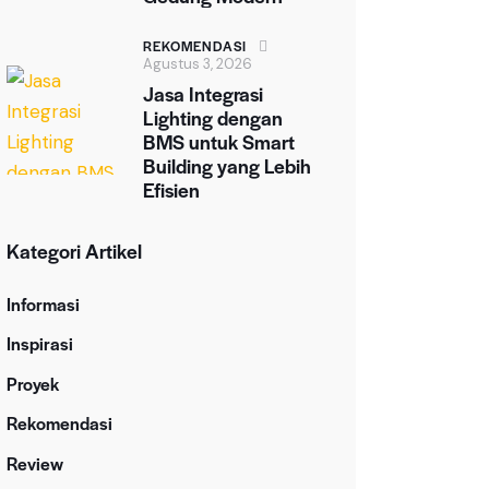
REKOMENDASI
Agustus 3, 2026
Jasa Integrasi
Lighting dengan
BMS untuk Smart
Building yang Lebih
Efisien
Kategori Artikel
Informasi
Inspirasi
Proyek
Rekomendasi
Review