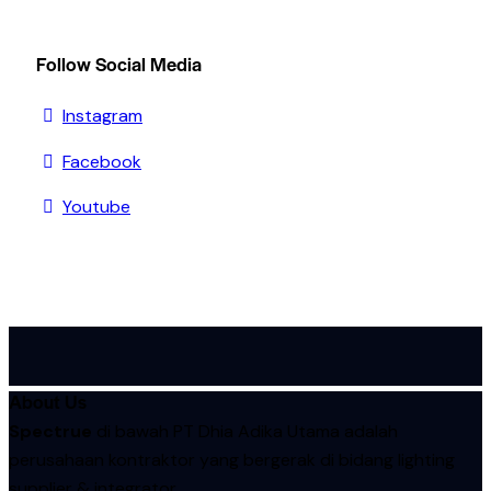
Follow Social Media
Instagram
Facebook
Youtube
About Us
Spectrue
di bawah PT Dhia Adika Utama adalah
perusahaan kontraktor yang bergerak di bidang lighting
supplier & integrator.