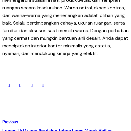
memengaruhi suasana hati, produktivitas, dan tampilan
ruangan secara keseluruhan. Warna netral, aksen kontras,
dan warna-warna yang menenangkan adalah pilihan yang
baik. Selalu pertimbangkan cahaya, ukuran ruangan, serta
furnitur dan aksesori saat memilih warna. Dengan perhatian
yang cermat dan mungkin bantuan ahli desain, Anda dapat
menciptakan interior kantor minimalis yang estetis,
nyaman, dan mendukung kinerja yang efektif.
Navigasi
Previous
pos
Lampu LED yang Awet dan Tahan Lama Merek Philips